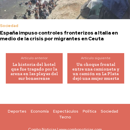
Sociedad
España impuso controles fronterizos a Italia en
medio de la crisis por migrantes en Ceuta
Artículo anterior
Artículo siguiente
La historia del hotel
Un choque frontal
que fue tragado por la
entre una camioneta y
arena en las playas del
un camión en La Plata
sur bonaerense
dejó una mujer muerta
Deportes
Economía
Espectáculos
Política
Sociedad
Tecno
Combo Noticias | www.combonoticias.com