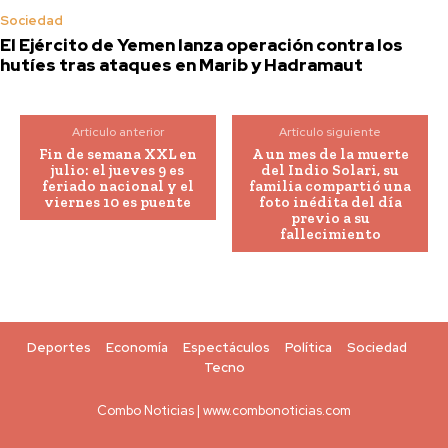
Sociedad
El Ejército de Yemen lanza operación contra los
hutíes tras ataques en Marib y Hadramaut
Artículo anterior
Artículo siguiente
Fin de semana XXL en
A un mes de la muerte
julio: el jueves 9 es
del Indio Solari, su
feriado nacional y el
familia compartió una
viernes 10 es puente
foto inédita del día
previo a su
fallecimiento
Deportes
Economía
Espectáculos
Política
Sociedad
Tecno
Combo Noticias | www.combonoticias.com