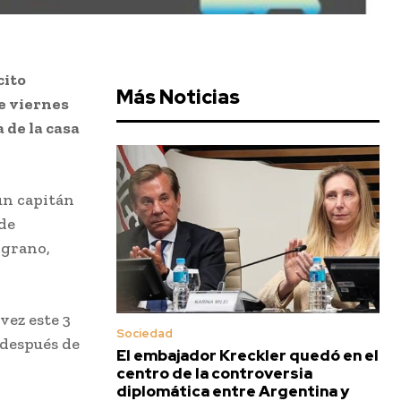
cito
Más Noticias
e viernes
 de la casa
 un capitán
de
lgrano,
vez este 3
Sociedad
 después de
El embajador Kreckler quedó en el
centro de la controversia
diplomática entre Argentina y