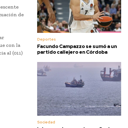
olescente
iguación de
ar
Deportes
ue con la
Facundo Campazzo se sumó a un
partido callejero en Córdoba
a al (011)
Sociedad