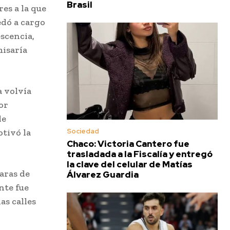
Brasil
res a la que
edó a cargo
escencia,
misaría
a volvía
or
de
Sociedad
otivó la
Chaco: Victoria Cantero fue
trasladada a la Fiscalía y entregó
la clave del celular de Matías
aras de
Álvarez Guardia
nte fue
as calles