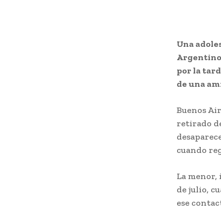
Una adoles
Argentino
por la tar
de una am
Buenos Air
retirado d
desaparece
cuando reg
La menor, i
de julio, 
ese contac