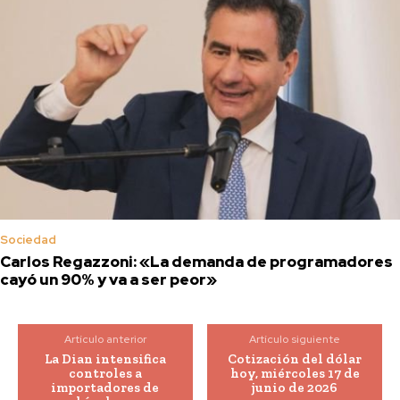
Sociedad
Carlos Regazzoni: «La demanda de programadores
cayó un 90% y va a ser peor»
Artículo anterior
Artículo siguiente
La Dian intensifica
Cotización del dólar
controles a
hoy, miércoles 17 de
importadores de
junio de 2026