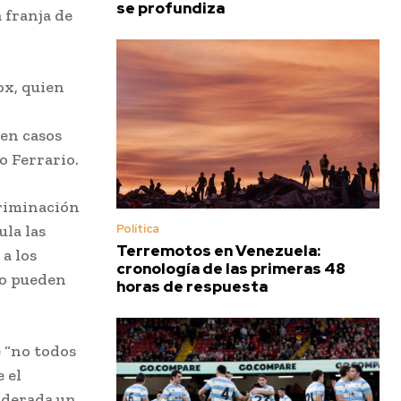
se profundiza
a franja de
ox, quien
n
en casos
o Ferrario.
criminación
Política
ula las
Terremotos en Venezuela:
 a los
cronología de las primeras 48
no pueden
horas de respuesta
e “no todos
 el
iderada un