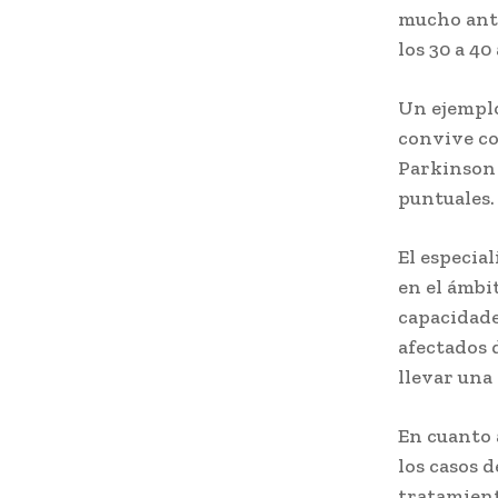
mucho antes
los 30 a 40
Un ejemplo
convive co
Parkinson 
puntuales.
El especia
en el ámbit
capacidades
afectados 
llevar una
En cuanto 
los casos 
tratamient