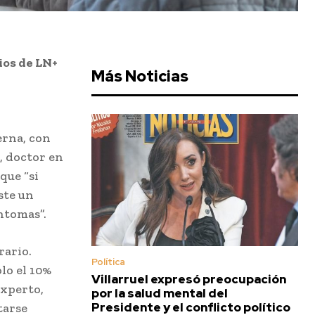
ios de LN+
Más Noticias
erna, con
, doctor en
que “si
ste un
ntomas”.
rario.
Política
lo el 10%
Villarruel expresó preocupación
experto,
por la salud mental del
Presidente y el conflicto político
tarse