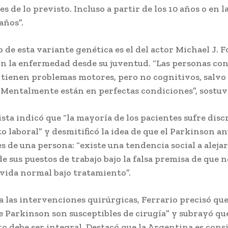
 de lo previsto. Incluso a partir de los 10 años o en l
 años”.
 de esta variante genética es el del actor Michael J. F
n la enfermedad desde su juventud. “Las personas co
tienen problemas motores, pero no cognitivos, salvo 
 Mentalmente están en perfectas condiciones”, sostuv
lista indicó que “la mayoría de los pacientes sufre dis
o laboral” y desmitificó la idea de que el Parkinson an
 de una persona: “existe una tendencia social a alejar
de sus puestos de trabajo bajo la falsa premisa de que 
 vida normal bajo tratamiento”.
a las intervenciones quirúrgicas, Ferrario precisó qu
de Parkinson son susceptibles de cirugía” y subrayó que
o debe ser integral. Destacó que la Argentina es cons