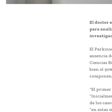
El doctor 
para anali
investigac
El Parkins
ausencia d
Ciencias B
bien el 90%
componente
“El primer
“Inicialmen
de los cas
“en estas 