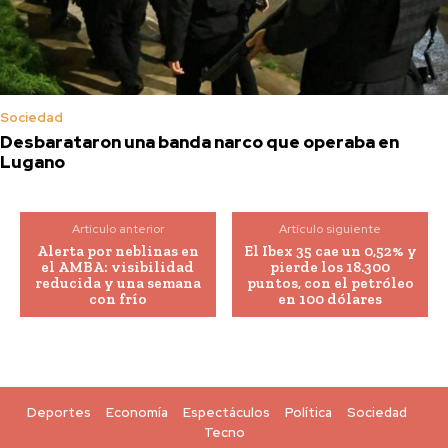
Sociedad
Desbarataron una banda narco que operaba en
Lugano
Artículo anterior
Artículo siguiente
Alerta por neblinas en
El Ibex 35 cae un 0,52% y
el AMBA: visibilidad
pierde los 18.300
reducida y una semana
puntos, con el petróleo
con frío
en 100 dólares
Deportes
Economía
Espectáculos
Política
Sociedad
Tecno