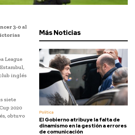
ncer 3-0 al
Más Noticias
ictorias
pa League
 Estambul,
club inglés
s siete
 Cup 2020
Política
és, obtuvo
El Gobierno atribuye la falta de
dinamismo en la gestión a errores
de comunicación