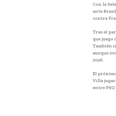
Con la Sel
ante Brasil
contra Fra
Tras el pa
que juego 
También in
aunque ind
2026.
El próximo
Villa juga
entre PSG 