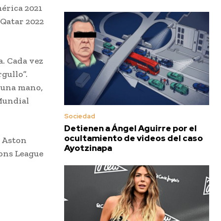
érica 2021
e Qatar 2022
a. Cada vez
gullo”.
e una mano,
 Mundial
Sociedad
Detienen a Ángel Aguirre por el
ocultamiento de videos del caso
e Aston
Ayotzinapa
ions League