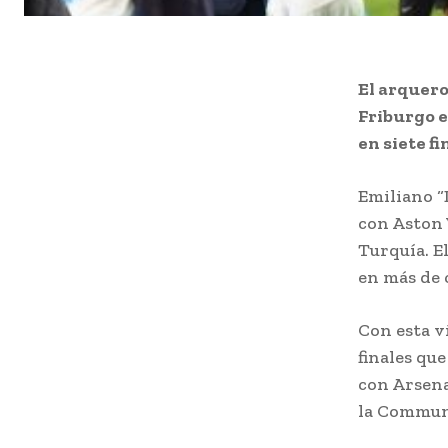
El arquero
Friburgo e
en siete f
Emiliano “
con Aston V
Turquía. E
en más de 
Con esta v
finales qu
con Arsena
la Communi