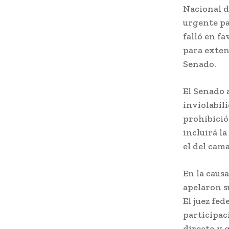
Nacional d
urgente par
falló en fa
para exten
Senado.
El Senado a
inviolabil
prohibició
incluirá la
el del cama
En la caus
apelaron s
El juez fe
participac
directo y 