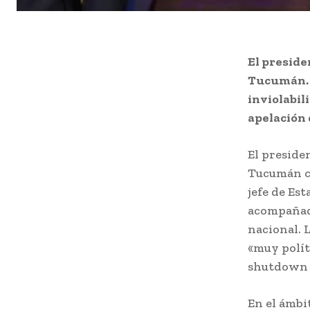
El presiden
Tucumán. E
inviolabil
apelación 
El presiden
Tucumán co
jefe de Es
acompañado
nacional. L
«muy polít
shutdown 
En el ámbit