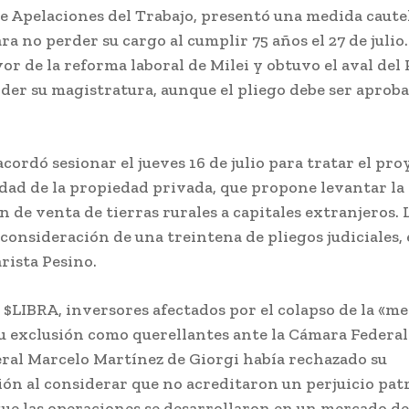
e Apelaciones del Trabajo, presentó una medida caute
a no perder su cargo al cumplir 75 años el 27 de julio
vor de la reforma laboral de Milei y obtuvo el aval del
der su magistratura, aunque el pliego debe ser aproba
cordó sesionar el jueves 16 de julio para tratar el pro
idad de la propiedad privada, que propone levantar la
n de venta de tierras rurales a capitales extranjeros. 
 consideración de una treintena de pliegos judiciales, 
rista Pesino.
a $LIBRA, inversores afectados por el colapso de la «
u exclusión como querellantes ante la Cámara Federal
deral Marcelo Martínez de Giorgi había rechazado su
ión al considerar que no acreditaron un perjuicio pat
que las operaciones se desarrollaron en un mercado de