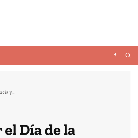
cia y...
 el Día de la