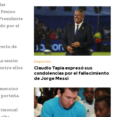
lar
. Pesino
 Presidente
do por el
yecto de
La sesión
Deportes
entre ellos
Claudio Tapia expresó sus
condolencias por el fallecimiento
de Jorge Messi
memecoin»
 porteña.
rimonial
 alta