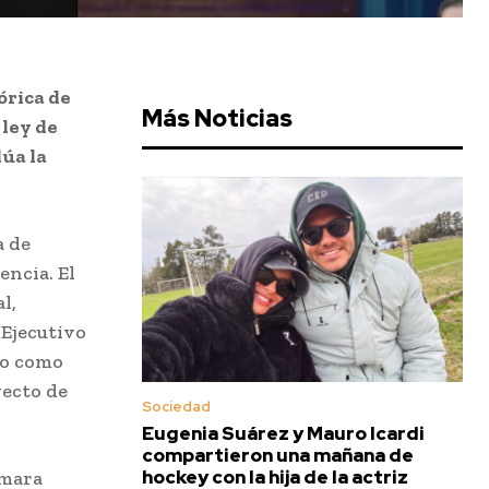
órica de
Más Noticias
 ley de
lúa la
a de
encia. El
l,
 Ejecutivo
rso como
yecto de
Sociedad
Eugenia Suárez y Mauro Icardi
compartieron una mañana de
hockey con la hija de la actriz
Cámara