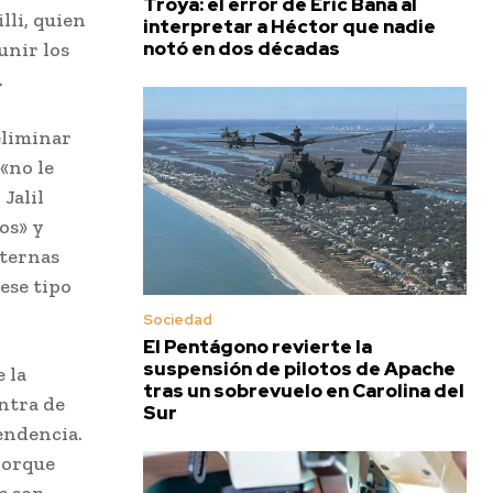
Troya: el error de Eric Bana al
lli, quien
interpretar a Héctor que nadie
notó en dos décadas
unir los
.
eliminar
«no le
Jalil
os» y
nternas
ese tipo
Sociedad
El Pentágono revierte la
suspensión de pilotos de Apache
 la
tras un sobrevuelo en Carolina del
ntra de
Sur
pendencia.
porque