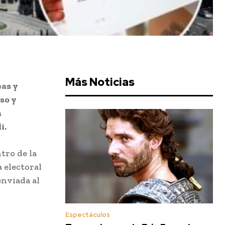
Más Noticias
eas y
so y
a
i.
ntro de la
 electoral
enviada al
Espectáculos