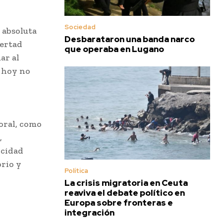
Sociedad
 absoluta
Desbarataron una banda narco
bertad
que operaba en Lugano
ar al
e hoy no
toral, como
,
icidad
orio y
Política
La crisis migratoria en Ceuta
reaviva el debate político en
Europa sobre fronteras e
integración