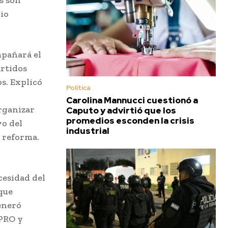
s son
rio
mpañará el
artidos
s. Explicó
Política
Carolina Mannucci cuestionó a
organizar
Caputo y advirtió que los
promedios esconden la crisis
vo del
industrial
a reforma.
cesidad del
 que
eneró
 PRO y