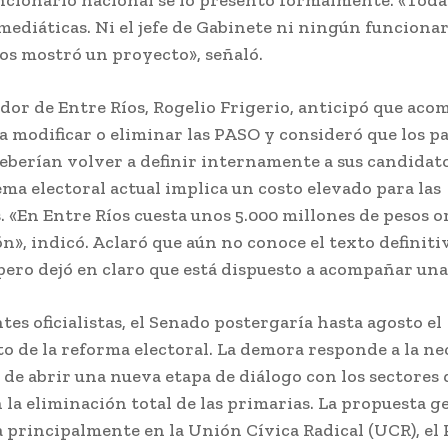
cionario nacional se lo presentó formalmente. «Toda
mediáticas. Ni el jefe de Gabinete ni ningún funciona
os mostró un proyecto», señaló.
dor de Entre Ríos, Rogelio Frigerio, anticipó que aco
a modificar o eliminar las PASO y consideró que los p
deberían volver a definir internamente a sus candidato
ema electoral actual implica un costo elevado para las
. «En Entre Ríos cuesta unos 5.000 millones de pesos 
ón», indicó. Aclaró que aún no conoce el texto definiti
pero dejó en claro que está dispuesto a acompañar un
tes oficialistas, el Senado postergaría hasta agosto el
o de la reforma electoral. La demora responde a la ne
o de abrir una nueva etapa de diálogo con los sectores
 la eliminación total de las primarias. La propuesta g
a principalmente en la Unión Cívica Radical (UCR), el