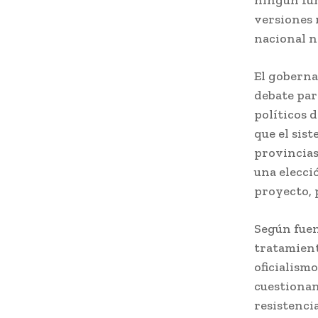
ningún fun
versiones 
nacional n
El goberna
debate par
políticos 
que el sist
provincias
una elecci
proyecto, 
Según fuen
tratamient
oficialism
cuestionan
resistenci