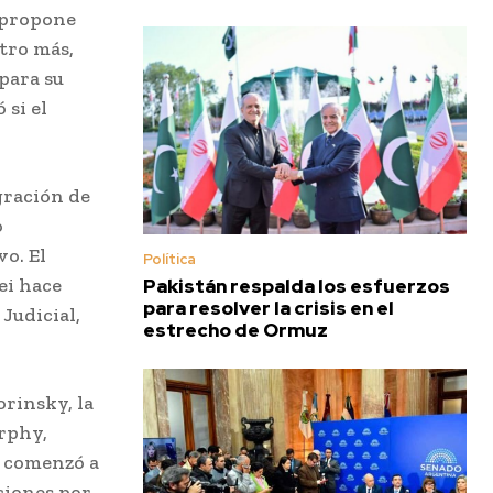
, propone
tro más,
para su
 si el
gración de
o
vo. El
Política
ei hace
Pakistán respalda los esfuerzos
para resolver la crisis en el
Judicial,
estrecho de Ormuz
rinsky, la
urphy,
s comenzó a
ciones por