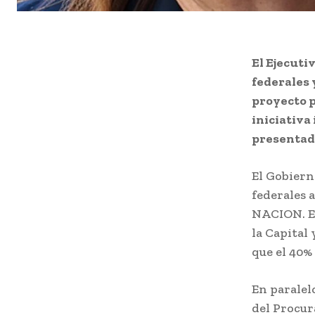
El Ejecuti
federales 
proyecto pa
iniciativa
presentado
El Gobiern
federales 
NACION. En
la Capital 
que el 40%
En paralel
del Procur