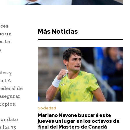
eces
Más Noticias
sa un
s. La
y
les y
 a LA
Federal de
 asegurar
ropios.
Sociedad
Mariano Navone buscará este
 mandato
jueves un lugar en los octavos de
final del Masters de Canadá
 los 75