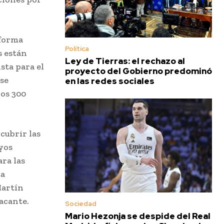
eforma
Política
s están
Ley de Tierras: el rechazo al
sta para el
proyecto del Gobierno predominó
 se
en las redes sociales
los 300
cubrir las
yos
ra las
ta
Martín
vacante.
Sociedad
Mario Hezonja se despide del Real