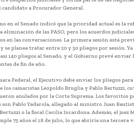
l candidato a Procurador General.
smo en el Senado indicó que la prioridad actual es la r
la eliminación de las PASO, pero los acuerdos judiciale
os en las conversaciones. La primera sesión está previ
, y se planea tratar entre 20 y 30 pliegos por sesión. Ya
asi 140 pliegos al Senado, y el Gobierno prevé enviar 
ntes de fin de año.
ara Federal, el Ejecutivo debe enviar los pliegos para 
e los camaristas Leopoldo Bruglia y Pablo Bertuzzi, cu
fueron anulados por la Corte Suprema. Los favoritos pa
 son Pablo Yadarola, allegado al ministro Juan Bautis
ertuzzi o la fiscal Cecilia Incardona. Además, el juez 
ple 75 años el 18 de julio, lo que abriría una tercera 