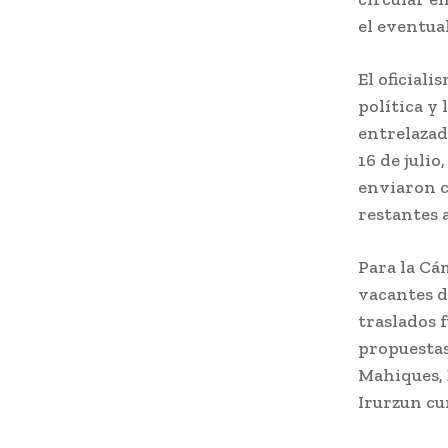
el eventua
El oficiali
política y 
entrelazad
16 de julio
enviaron c
restantes a
Para la Cám
vacantes d
traslados 
propuestas
Mahiques, B
Irurzun cum