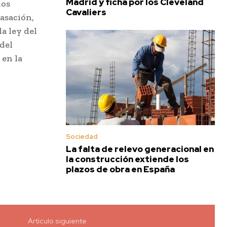
Madrid y ficha por los Cleveland
los
Cavaliers
Casación,
a ley del
del
 en la
Sociedad
La falta de relevo generacional en
la construcción extiende los
plazos de obra en España
Artículo siguiente