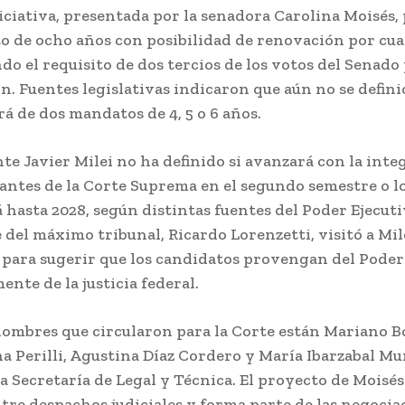
niciativa, presentada por la senadora Carolina Moisés
 de ocho años con posibilidad de renovación por cua
o el requisito de dos tercios de los votos del Senado 
n. Fuentes legislativas indicaron que aún no se definió
rá de dos mandatos de 4, 5 o 6 años.
nte Javier Milei no ha definido si avanzará con la inte
cantes de la Corte Suprema en el segundo semestre o l
 hasta 2028, según distintas fuentes del Poder Ejecuti
 del máximo tribunal, Ricardo Lorenzetti, visitó a Mil
 para sugerir que los candidatos provengan del Poder 
ente de la justicia federal.
nombres que circularon para la Corte están Mariano Bo
na Perilli, Agustina Díaz Cordero y María Ibarzabal M
 la Secretaría de Legal y Técnica. El proyecto de Moisé
ntre despachos judiciales y forma parte de las negocia