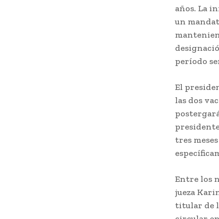
años. La i
un mandato
manteniend
designació
período se
El preside
las dos va
postergará
presidente
tres meses
específicam
Entre los 
jueza Kari
titular de
circular e