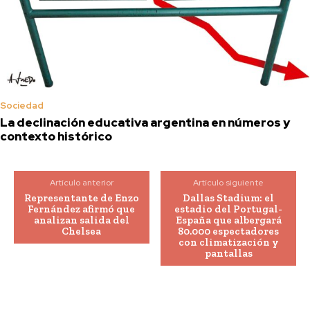
Sociedad
La declinación educativa argentina en números y
contexto histórico
Artículo anterior
Artículo siguiente
Representante de Enzo
Dallas Stadium: el
Fernández afirmó que
estadio del Portugal-
analizan salida del
España que albergará
Chelsea
80.000 espectadores
con climatización y
pantallas