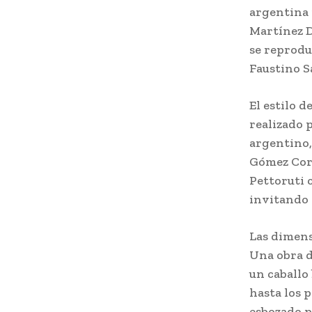
argentina 
Martínez D
se reprodu
Faustino S
El estilo d
realizado 
argentino,
Gómez Corn
Pettoruti 
invitando 
Las dimens
Una obra d
un caballo
hasta los p
esbozado p