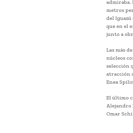
admiraba. E
metros per
del Iguazú
que en el 
junto a ob
Las más de
núcleos co
selección q
atracción 
Enea Spili
El último c
Alejandro 
Omar Schil