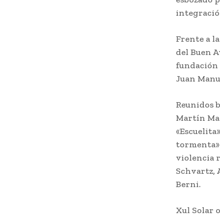
integració
Frente a l
del Buen A
fundación 
Juan Manue
Reunidos b
Martín Mal
«Escuelita
tormenta» 
violencia 
Schvartz, 
Berni.
Xul Solar 