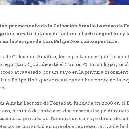
ión permanente de la Colección Amalia Lacroze de F
guion curatorial, con énfasis en el arte argentino y l
en la Pampa» de Luis Felipe Noé como apertura.
r a la Colección Amalita, los espectadores que frecuen
preguntan: «¿Dónde está el Turner?». En su lugar, se 
ascoso atravesado por un rayo en la pintura «Tormenta
Luis Felipe Noé, que abre un nuevo horizonte en la e
e.
ón Amalia Lacroze de Fortabat, fundada en 2008 en el 
ero, exhibió durante casi dos décadas las preferencia
esaria. La pintura de Turner, con un rayo de sol dorad
Marco, se convirtió en una obra representativa de la 