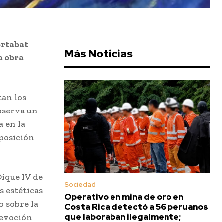
ortabat
Más Noticias
a obra
tan los
observa un
 en la
xposición
Dique IV de
Sociedad
s estéticas
Operativo en mina de oro en
o sobre la
Costa Rica detectó a 56 peruanos
que laboraban ilegalmente;
devoción