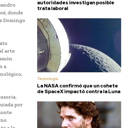
autoridades investigan posible
Leandro
trata laboral
Noé, donde
 de Domingo
rato
al arte
Ramón
n a
onológico,
Tecnología
La NASA confirmó que un cohete
de SpaceX impactó contra la Luna
lusoria.
guiada por
zonte
ino
to a la