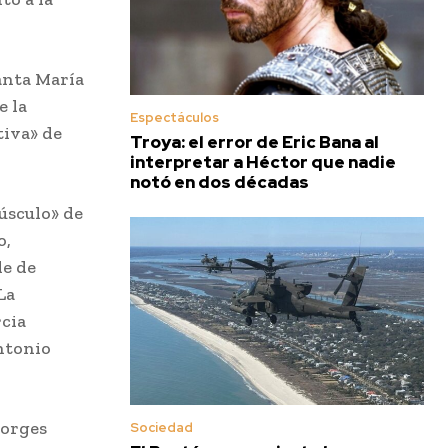
anta María
e la
Espectáculos
tiva» de
Troya: el error de Eric Bana al
interpretar a Héctor que nadie
notó en dos décadas
úsculo» de
o,
de de
La
rcia
ntonio
Borges
Sociedad