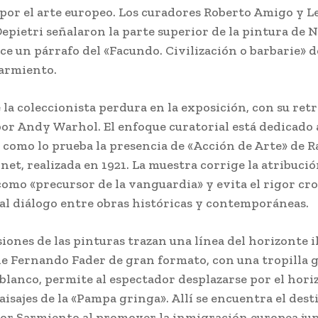
por el arte europeo. Los curadores Roberto Amigo y 
epietri señalaron la parte superior de la pintura de 
ce un párrafo del «Facundo. Civilización o barbarie»
armiento.
e la coleccionista perdura en la exposición, con su ret
por Andy Warhol. El enfoque curatorial está dedicado 
 como lo prueba la presencia de «Acción de Arte» de 
et, realizada en 1921. La muestra corrige la atribució
como «precursor de la vanguardia» y evita el rigor cr
al diálogo entre obras históricas y contemporáneas.
iones de las pinturas trazan una línea del horizonte i
e Fernando Fader de gran formato, con una tropilla 
 blanco, permite al espectador desplazarse por el hori
aisajes de la «Pampa gringa». Allí se encuentra el dest
or Sarmiento al promover la inmigración europea jun