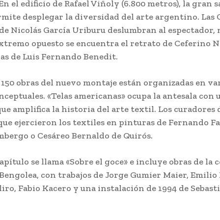
n el edificio de Rafael Viñoly (6.800 metros), la gran s
mite desplegar la diversidad del arte argentino. Las 
 de Nicolás García Uriburu deslumbran al espectador,
extremo opuesto se encuentra el retrato de Ceferino
ras de Luis Fernando Benedit.
 150 obras del nuevo montaje están organizadas en va
nceptuales. «Telas americanas» ocupa la antesala con 
ue amplifica la historia del arte textil. Los curadores 
que ejercieron los textiles en pinturas de Fernando Fa
mbergo o Cesáreo Bernaldo de Quirós.
apítulo se llama «Sobre el goce» e incluye obras de la 
Bengolea, con trabajos de Jorge Gumier Maier, Emilio
iro, Fabio Kacero y una instalación de 1994 de Sebast