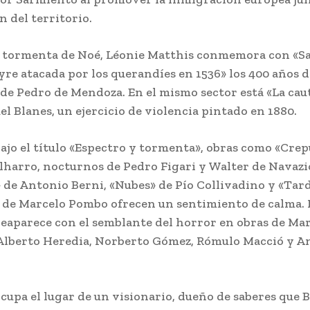
n del territorio.
a tormenta de Noé, Léonie Matthis conmemora con «S
yre atacada por los querandíes en 1536» los 400 años d
de Pedro de Mendoza. En el mismo sector está «La cau
l Blanes, un ejercicio de violencia pintado en 1880.
ajo el título «Espectro y tormenta», obras como «Crep
harro, nocturnos de Pedro Figari y Walter de Navazi
» de Antonio Berni, «Nubes» de Pío Collivadino y «Tar
de Marcelo Pombo ofrecen un sentimiento de calma. 
reaparece con el semblante del horror en obras de Ma
Alberto Heredia, Norberto Gómez, Rómulo Macció y A
ocupa el lugar de un visionario, dueño de saberes que 