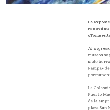
La exposic
renovó su 
«Tormenta 
Al ingresa
museos se 
cielo borr
Pampa» de 
permanent
La Colecci
Puerto Mad
de la empr
plaza San 