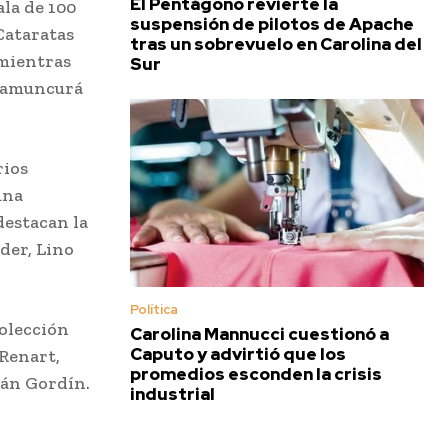
El Pentágono revierte la
ala de 100
suspensión de pilotos de Apache
Cataratas
tras un sobrevuelo en Carolina del
 mientras
Sur
 Namuncurá
rios
una
destacan la
der, Lino
Política
colección
Carolina Mannucci cuestionó a
Caputo y advirtió que los
 Renart,
promedios esconden la crisis
ián Gordín.
industrial