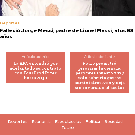
Deportes
Falleció Jorge Messi, padre de Lionel Messi, a los 68
años
Artículo anterior
Artículo siguiente
La AFA extendió por
Petro prometió
adelantado su contrato
priorizar la ciencia,
con TourProdEnter
pero presupuesto 2027
hasta 2030
solo cubriría gastos
administrativos y deja
sin inversión al sector
Deportes
Economía
Espectáculos
Política
Sociedad
Tecno