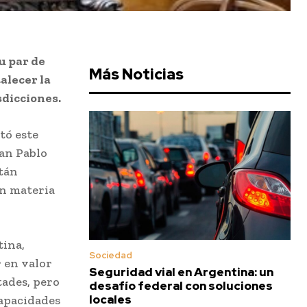
u par de
Más Noticias
alecer la
sdicciones.
tó este
uan Pablo
stán
en materia
tina,
Sociedad
r en valor
Seguridad vial en Argentina: un
tades, pero
desafío federal con soluciones
locales
capacidades