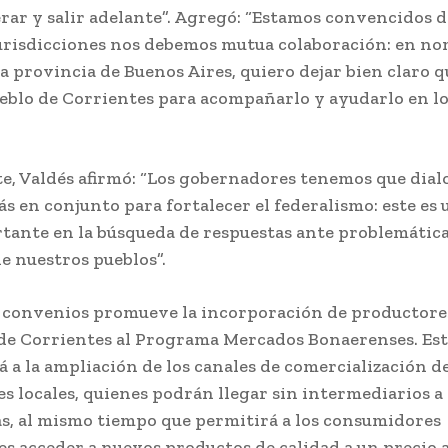
rar y salir adelante”. Agregó: “Estamos convencidos d
jurisdicciones nos debemos mutua colaboración: en no
la provincia de Buenos Aires, quiero dejar bien claro 
ueblo de Corrientes para acompañarlo y ayudarlo en l
.
te, Valdés afirmó: “Los gobernadores tenemos que dial
ás en conjunto para fortalecer el federalismo: este es 
ante en la búsqueda de respuestas ante problemátic
de nuestros pueblos”.
 convenios promueve la incorporación de productore
de Corrientes al Programa Mercados Bonaerenses. Es
á a la ampliación de los canales de comercialización de
s locales, quienes podrán llegar sin intermediarios 
rias, al mismo tiempo que permitirá a los consumidores
s acceder a nuevos productos de calidad a un precio a