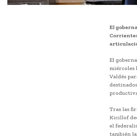
El goberna
Corrientes
articulaci
El gobernad
miércoles 
Valdés par
destinados
productiva
Tras las f
Kicillof d
el federal
también la