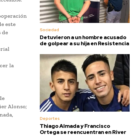
cooperación
e este
Sociedad
 de
Detuvieron a un hombre acusado
de golpear a su hija en Resistencia
rial
cer la
de
ier Alonso;
enada,
Deportes
Thiago Almada y Francisco
Ortega se reencuentran en River