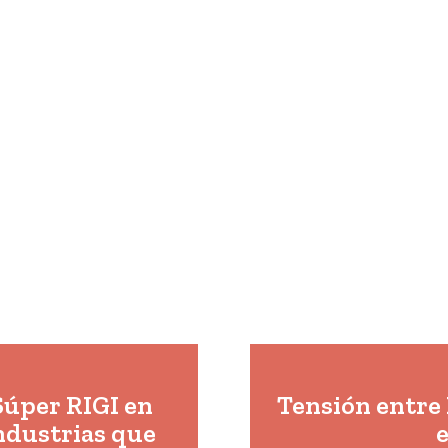
 Súper RIGI en
Tensión entre 
ndustrias que
e