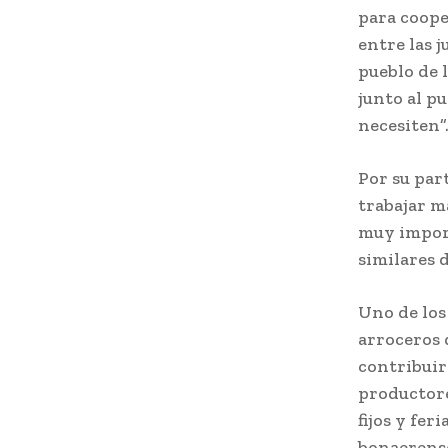
para coope
entre las 
pueblo de 
junto al p
necesiten”
Por su par
trabajar m
muy import
similares 
Uno de los
arroceros 
contribuir
productore
fijos y fe
bonaerense