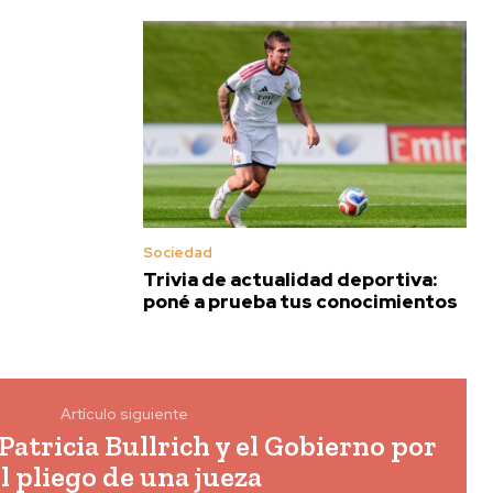
Sociedad
Trivia de actualidad deportiva:
poné a prueba tus conocimientos
Artículo siguiente
Patricia Bullrich y el Gobierno por
l pliego de una jueza