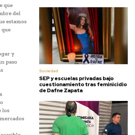
e que
mbre del
que estamos
o que
ogar y
un paso
as
Sociedad
SEP y escuelas privadas bajo
cuestionamiento tras feminicidio
de Dafne Zapata
s
to
 los
a mercados
ccesible.