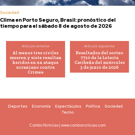
Sociedad
Clima en Porto Seguro, Brasil: pronóstico del
tiempo para el sábado 8 de agosto de 2026
Artículo anterior
Artículo siguiente
Al menos tres civiles
Resultados del sorteo
mueren y siete resultan
7710 de la Lotería
heridos en un ataque
Caribeña del miércoles
ucraniano contra
3 de junio de 2026
Crimea
Deportes
Economía
Espectáculos
Política
Sociedad
Tecno
Combo Noticias | www.combonoticias.com