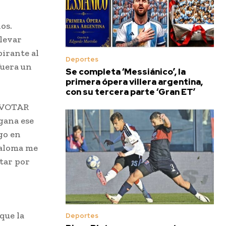
os.
llevar
pirante al
Deportes
fuera un
Se completa ‘Messiánico’, la
primera ópera villera argentina,
con su tercera parte ‘Gran ET’
E VOTAR
ana ese
igo en
Paloma me
otar por
que la
Deportes