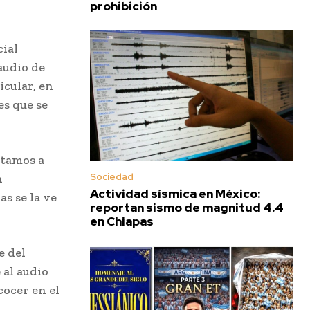
prohibición
cial
audio de
icular, en
es que se
estamos a
Sociedad
n
Actividad sísmica en México:
s se la ve
reportan sismo de magnitud 4.4
en Chiapas
e del
 al audio
cocer en el