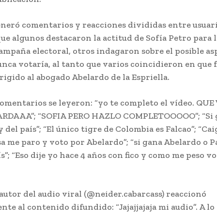
eneró comentarios y reacciones divididas entre usuari
ue algunos destacaron la actitud de Sofía Petro para 
ampaña electoral, otros indagaron sobre el posible as
nunca votaría, al tanto que varios coincidieron en que 
rigido al abogado Abelardo de la Espriella.
comentarios se leyeron: “yo te completo el vídeo. QU
RDAAA”; “SOFIA PERO HAZLO COMPLETOOOOO”; “Si g
del país”; “El único tigre de Colombia es Falcao”; “Ca
 me paro y voto por Abelardo”; “si gana Abelardo o 
s”; “Eso dije yo hace 4 años con fico y como me peso v
l autor del audio viral (@neider.cabarcass) reaccionó
te al contenido difundido: “Jajajjajaja mi audio”. A lo 