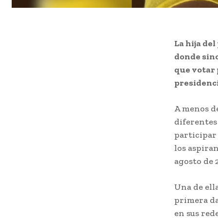
La hija de
donde sinc
que votar 
presidenci
A menos de
diferentes
participar
los aspira
agosto de 
Una de ella
primera da
en sus red