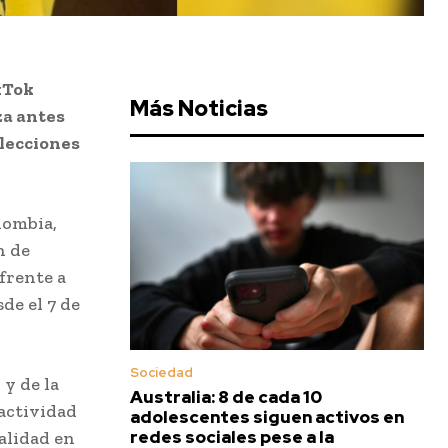
kTok
Más Noticias
za antes
elecciones
lombia,
n de
frente a
de el 7 de
Sociedad
 y de la
Australia: 8 de cada 10
actividad
adolescentes siguen activos en
redes sociales pese a la
alidad en