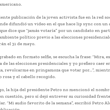
damericano.
ente publicación de la joven activista fue en la red so
nde difundió un video en el que hace lip sync con un 
que dice que “jamás votaría” por un candidato en part
ambiente político previo a las elecciones presidencial
rán el 31 de mayo.
 grabado en formato selfie, se escucha la frase: “Mira, 
 de las elecciones presidenciales y yo prefiero caer e
, revolcarme en pringamoza que votar por…”, mientra
 rosa y el cabello recogido.
o, la hija del presidente Petro no mencionó el nombr
en cuestión, pero sí dejó entrever su curiosidad frente
ar. “Mi audio favorito de la semana”, escribió Petro Al
ublicación.