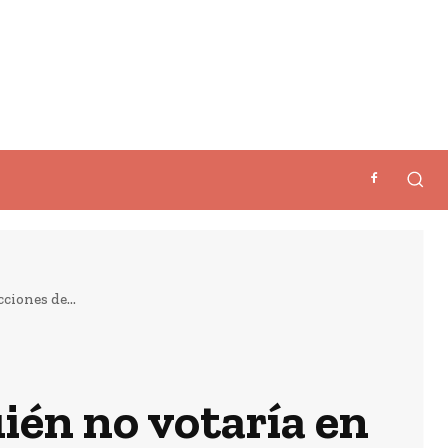
ciones de...
uién no votaría en