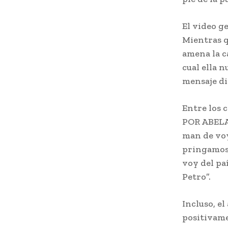
El video g
Mientras q
amena la c
cual ella 
mensaje di
Entre los 
POR ABELA
man de voy 
pringamosa
voy del paí
Petro”.
Incluso, e
positivamen