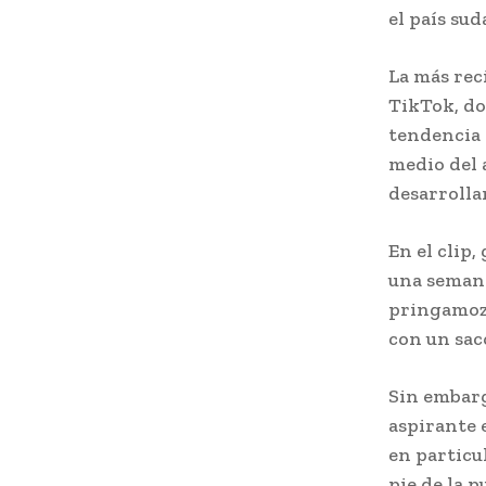
el país su
La más reci
TikTok, do
tendencia 
medio del 
desarrolla
En el clip,
una semana
pringamoza
con un saco
Sin embarg
aspirante 
en particul
pie de la p