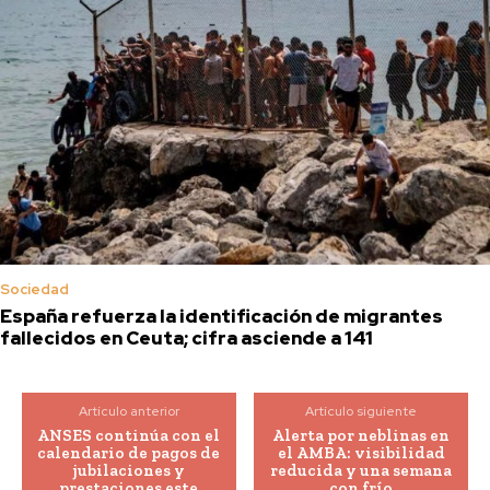
Sociedad
España refuerza la identificación de migrantes
fallecidos en Ceuta; cifra asciende a 141
Artículo anterior
Artículo siguiente
ANSES continúa con el
Alerta por neblinas en
calendario de pagos de
el AMBA: visibilidad
jubilaciones y
reducida y una semana
prestaciones este
con frío