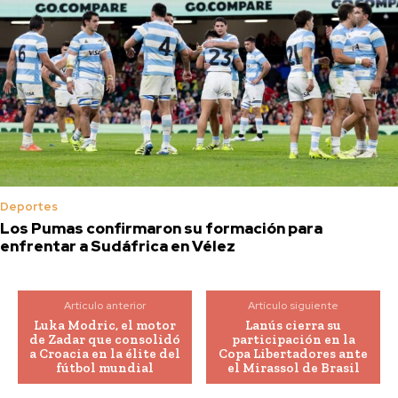
Deportes
Los Pumas confirmaron su formación para
enfrentar a Sudáfrica en Vélez
Artículo anterior
Artículo siguiente
Luka Modric, el motor
Lanús cierra su
de Zadar que consolidó
participación en la
a Croacia en la élite del
Copa Libertadores ante
fútbol mundial
el Mirassol de Brasil