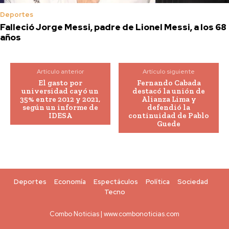
Deportes
Falleció Jorge Messi, padre de Lionel Messi, a los 68
años
Artículo anterior
Artículo siguiente
El gasto por
Fernando Cabada
universidad cayó un
destacó la unión de
35% entre 2012 y 2021,
Alianza Lima y
según un informe de
defendió la
IDESA
continuidad de Pablo
Guede
Deportes
Economía
Espectáculos
Política
Sociedad
Tecno
Combo Noticias | www.combonoticias.com