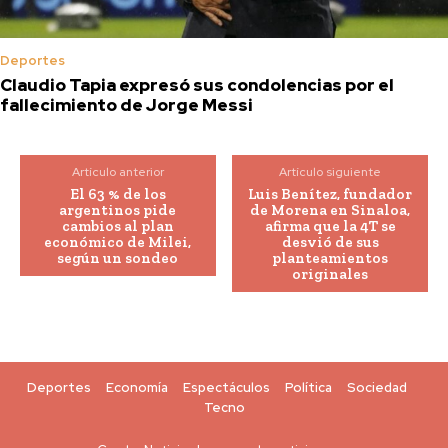
Deportes
Claudio Tapia expresó sus condolencias por el
fallecimiento de Jorge Messi
Artículo anterior
Artículo siguiente
El 63 % de los
Luis Benítez, fundador
argentinos pide
de Morena en Sinaloa,
cambios al plan
afirma que la 4T se
económico de Milei,
desvió de sus
según un sondeo
planteamientos
originales
Deportes
Economía
Espectáculos
Política
Sociedad
Tecno