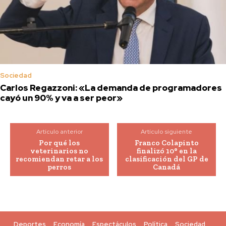
Sociedad
Carlos Regazzoni: «La demanda de programadores
cayó un 90% y va a ser peor»
Artículo anterior
Artículo siguiente
Por qué los
Franco Colapinto
veterinarios no
finalizó 10° en la
recomiendan retar a los
clasificación del GP de
perros
Canadá
Deportes
Economía
Espectáculos
Política
Sociedad