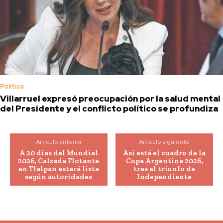
Política
Villarruel expresó preocupación por la salud mental
del Presidente y el conflicto político se profundiza
Artículo anterior
Artículo siguiente
A 20 días del Mundial
Así está el cuadro de la
2026, Calzada Flotante
Copa Argentina 2026,
en Tlalpan estará lista
tras el triunfo de
según autoridades
Independiente