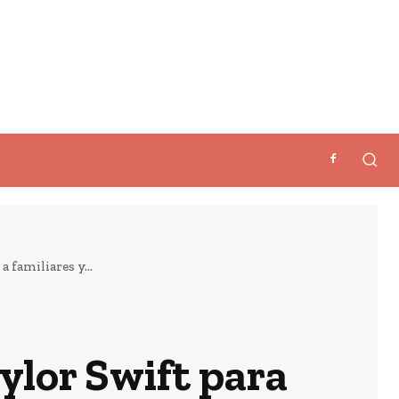
 familiares y...
ylor Swift para