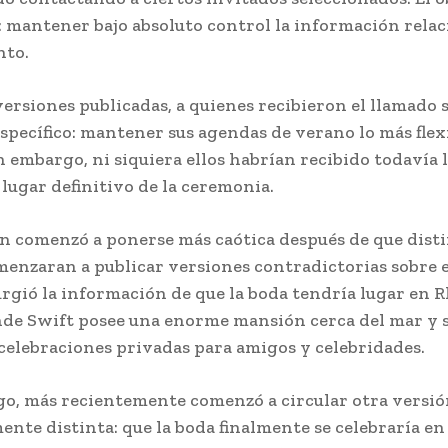
o: mantener bajo absoluto control la información rela
nto.
versiones publicadas, a quienes recibieron el llamado s
specífico: mantener sus agendas de verano lo más flex
n embargo, ni siquiera ellos habrían recibido todavía 
 lugar definitivo de la ceremonia.
ón comenzó a ponerse más caótica después de que dist
enzaran a publicar versiones contradictorias sobre e
rgió la información de que la boda tendría lugar en 
nde Swift posee una enorme mansión cerca del mar y 
celebraciones privadas para amigos y celebridades.
o, más recientemente comenzó a circular otra versi
nte distinta: que la boda finalmente se celebraría e