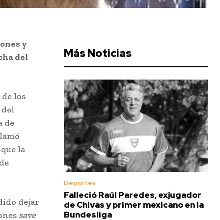
iones y
Más Noticias
cha del
 de los
 del
a de
llamó
que la
 de
Deportes
Falleció Raúl Paredes, exjugador
dido dejar
de Chivas y primer mexicano en la
Bundesliga
iones
save