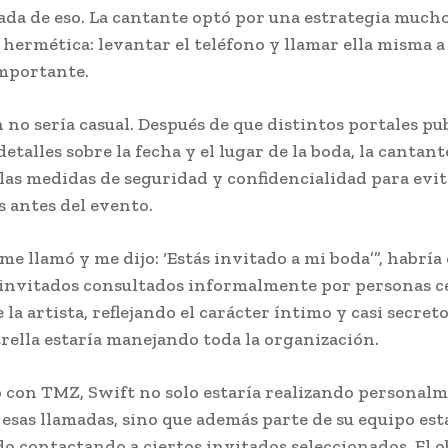
Nada de eso. La cantante optó por una estrategia much
 hermética: levantar el teléfono y llamar ella misma a
mportante.
n no sería casual. Después de que distintos portales pu
etalles sobre la fecha y el lugar de la boda, la cantan
las medidas de seguridad y confidencialidad para evi
s antes del evento.
me llamó y me dijo: ‘Estás invitado a mi boda’”, habrí
 invitados consultados informalmente por personas c
la artista, reflejando el carácter íntimo y casi secret
trella estaría manejando toda la organización.
 con TMZ, Swift no solo estaría realizando personal
esas llamadas, sino que además parte de su equipo est
o contactando a ciertos invitados seleccionados. El o