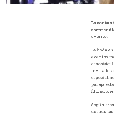
La cantant
sorprendie
evento.
La boda en
eventos m
espectáculo
invitados o
especialme
pareja esta
filtracion
Según tras
de lado las