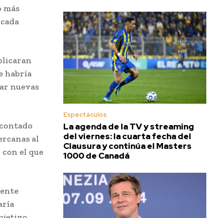
o más
 cada
blicaran
te habría
tar nuevas
Espectáculos
a contado
La agenda de la TV y streaming
del viernes: la cuarta fecha del
ercanas al
Clausura y continúa el Masters
o con el que
1000 de Canadá
mente
aría
bjetivo