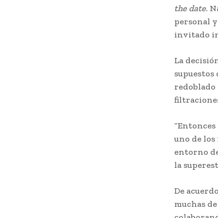
the date
. 
personal y
invitado i
La decisió
supuestos d
redoblado 
filtracione
“Entonces 
uno de los
entorno de 
la superes
De acuerdo
muchas de 
colaborand