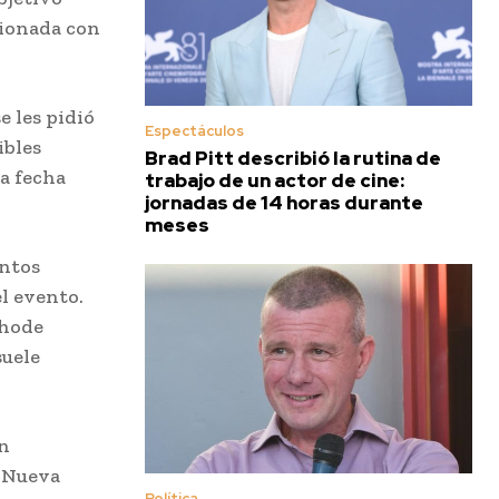
cionada con
e les pidió
Espectáculos
ibles
Brad Pitt describió la rutina de
la fecha
trabajo de un actor de cine:
jornadas de 14 horas durante
meses
intos
l evento.
Rhode
suele
ón
n Nueva
Política