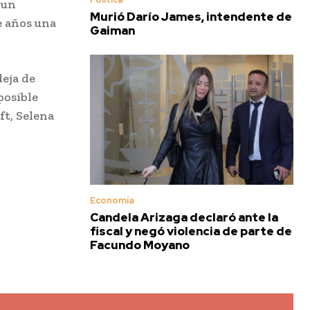
 un
Murió Darío James, intendente de
e años una
Gaiman
deja de
posible
ft, Selena
Economía
Candela Arizaga declaró ante la
fiscal y negó violencia de parte de
Facundo Moyano