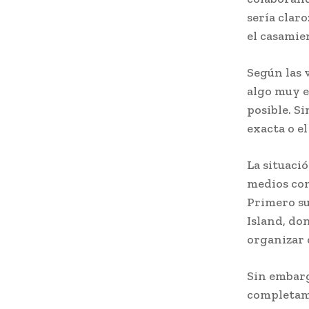
sería clar
el casamie
Según las 
algo muy e
posible. Si
exacta o el
La situaci
medios com
Primero su
Island, do
organizar 
Sin embarg
completame