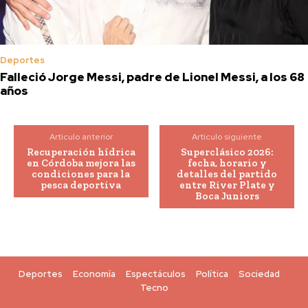
Deportes
Falleció Jorge Messi, padre de Lionel Messi, a los 68
años
Artículo anterior
Artículo siguiente
Recuperación hídrica
Superclásico 2026:
en Córdoba mejora las
fecha, horario y
condiciones para la
detalles del partido
pesca deportiva
entre River Plate y
Boca Juniors
Deportes
Economía
Espectáculos
Política
Sociedad
Tecno