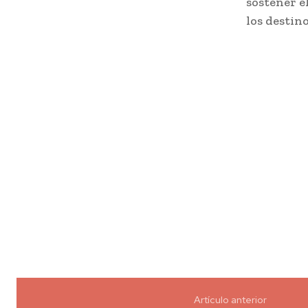
sostener e
los destin
Artículo anterior