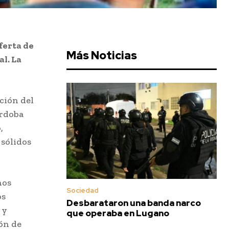
ferta de
Más Noticias
l. La
ción del
órdoba
,
 sólidos
nos
Sociedad
os
Desbarataron una banda narco
 y
que operaba en Lugano
ón de