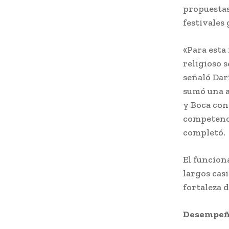
propuestas
festivales
«Para esta
religioso s
señaló Dar
sumó una a
y Boca con
competenci
completó.
El funcion
largos cas
fortaleza 
Desempeño