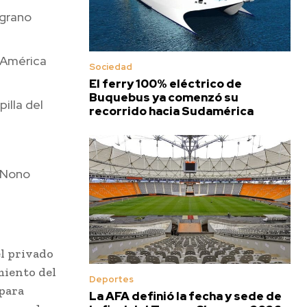
lgrano
d América
Sociedad
El ferry 100% eléctrico de
Buquebus ya comenzó su
illa del
recorrido hacia Sudamérica
 Nono
el privado
miento del
Deportes
 para
La AFA definió la fecha y sede de