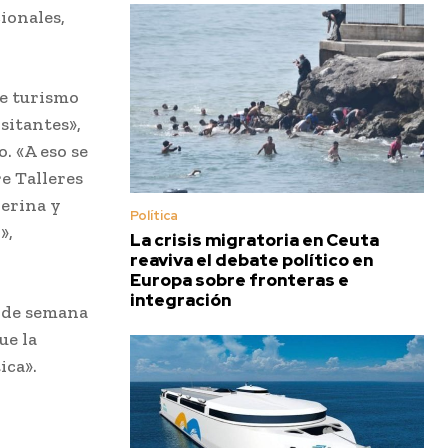
ionales,
de turismo
sitantes»,
. «A eso se
e Talleres
perina y
Política
»,
La crisis migratoria en Ceuta
reaviva el debate político en
Europa sobre fronteras e
integración
s de semana
ue la
ica».