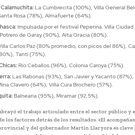
 Calamuchita:
La Cumbrecita (100%), Villa General Be
Santa Rosa (78%), Almafuerte (64%).
hasca:
Impulsada por el festival Peperina. Villa Ciuda
Potrero de Garay (90%), Alta Gracia (80%).
illa Carlos Paz (80% promedio, con picos del 86%), Cap
80%), Tanti (75%).
Chicas:
Río Ceballos (96%), Colonia Caroya (75%).
erra:
Las Rabonas (93%), San Javier y Yacanto (87%),
ina Clavero (64%), Villa Cura Brochero (57%).
uita:
Balnearia (95%), Miramar (92,5%).
ubrayó el trabajo articulado entre el sector público y 
e los factores detrás de los resultados. «El acompaña
rovincial y del gobernador Martín Llaryora es clave