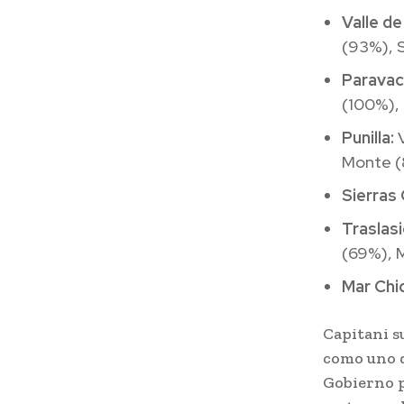
Valle de
(93%), 
Paravac
(100%), 
Punilla:
V
Monte (
Sierras 
Traslasi
(69%), M
Mar Chiq
Capitani s
como uno d
Gobierno p