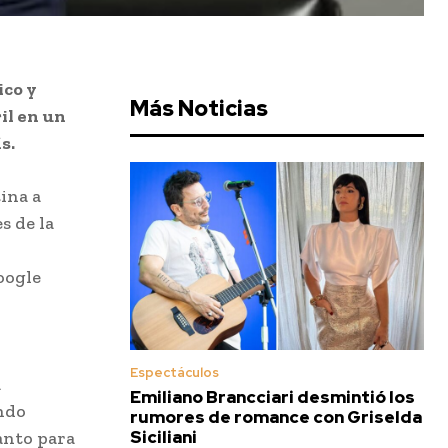
ico y
Más Noticias
il en un
s.
ina a
s de la
oogle
Espectáculos
á
Emiliano Brancciari desmintió los
ando
rumores de romance con Griselda
Siciliani
anto para