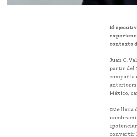
El ejecuti
experienci
contexto de
Juan C. Va
partir del 
compañía e
anteriorme
México, ca
«Me llena d
nombramien
«potenciar
convertir 