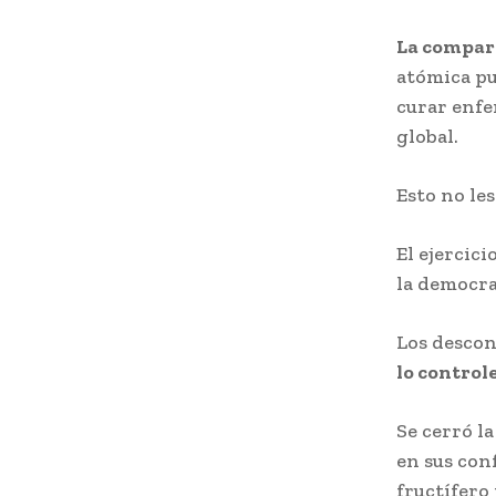
La compara
atómica pu
curar enfe
global.
Esto no les
El ejercic
la democra
Los descon
lo control
Se cerró l
en sus con
fructífero