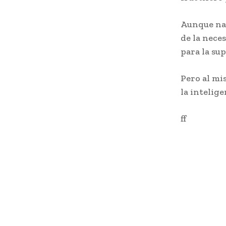
Aunque nad
de la nece
para la su
Pero al mi
la intelige
ff