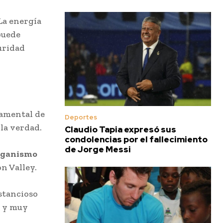
La energía
puede
uridad
damental de
Deportes
 la verdad.
Claudio Tapia expresó sus
condolencias por el fallecimiento
de Jorge Messi
organismo
on Valley.
ustancioso
o y muy