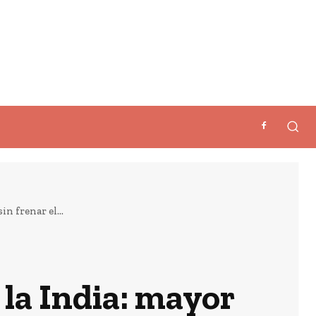
n frenar el...
 la India: mayor