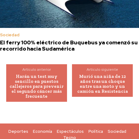
Sociedad
El ferry 100% eléctrico de Buquebus ya comenzó su
recorrido hacia Sudamérica
Artículo anterior
Artículo siguiente
Harán un test muy
Murió una niña de 12
sencillo en puestos
años tras un choque
callejeros para prevenir
entre una moto y un
el segundo cáncer más
camión en Resistencia
frecuente
Deportes
Economía
Espectáculos
Política
Sociedad
Tecno