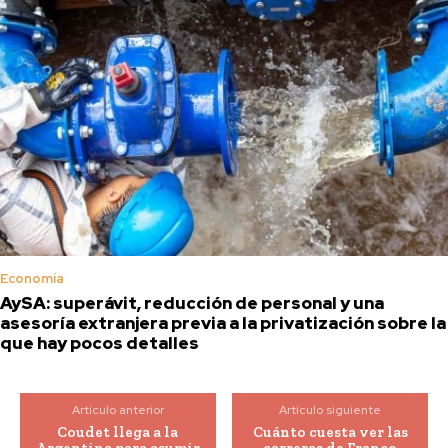
Economía
AySA: superávit, reducción de personal y una
asesoría extranjera previa a la privatización sobre la
que hay pocos detalles
Artículo anterior
Artículo siguiente
Coudet llega a la
Cuánto cuesta ver las
Argentina para asumir
carreras de Franco