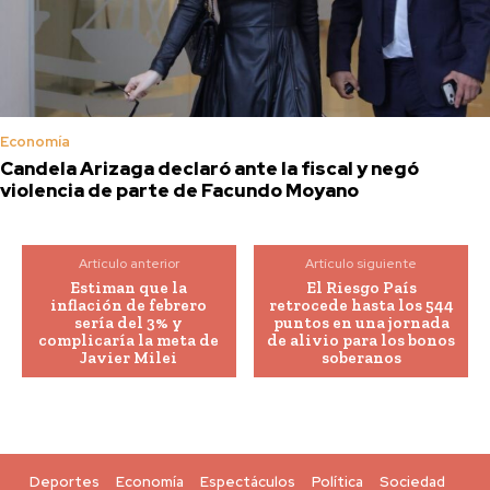
Economía
Candela Arizaga declaró ante la fiscal y negó
violencia de parte de Facundo Moyano
Artículo anterior
Artículo siguiente
Estiman que la
El Riesgo País
inflación de febrero
retrocede hasta los 544
sería del 3% y
puntos en una jornada
complicaría la meta de
de alivio para los bonos
Javier Milei
soberanos
Deportes
Economía
Espectáculos
Política
Sociedad