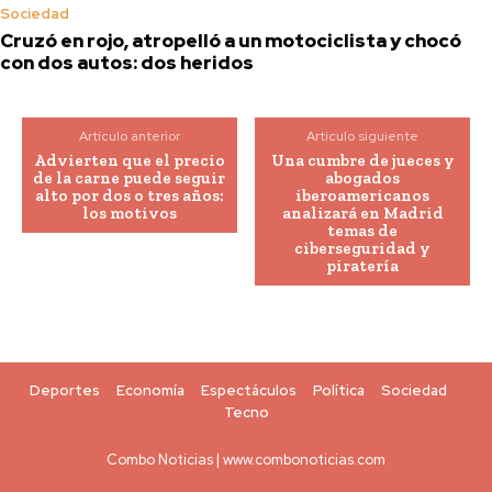
Sociedad
Cruzó en rojo, atropelló a un motociclista y chocó
con dos autos: dos heridos
Artículo anterior
Artículo siguiente
Advierten que el precio
Una cumbre de jueces y
de la carne puede seguir
abogados
alto por dos o tres años:
iberoamericanos
los motivos
analizará en Madrid
temas de
ciberseguridad y
piratería
Deportes
Economía
Espectáculos
Política
Sociedad
Tecno
Combo Noticias | www.combonoticias.com