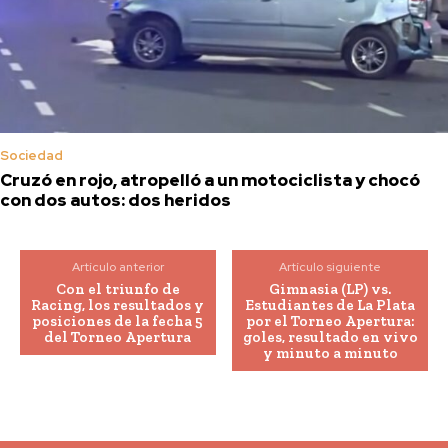
Sociedad
Cruzó en rojo, atropelló a un motociclista y chocó
con dos autos: dos heridos
Artículo anterior
Artículo siguiente
Con el triunfo de
Gimnasia (LP) vs.
Racing, los resultados y
Estudiantes de La Plata
posiciones de la fecha 5
por el Torneo Apertura:
del Torneo Apertura
goles, resultado en vivo
y minuto a minuto