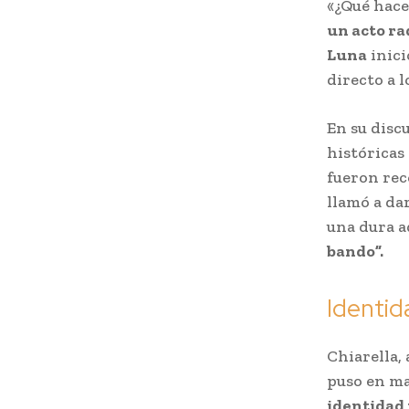
«¿Qué hace
un acto ra
Luna
inici
directo a l
En su discu
históricas
fueron rec
llamó a dar
una dura 
bando”.
Identid
Chiarella,
puso en ma
identidad 