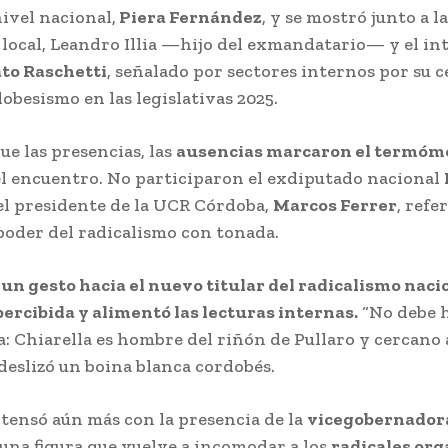
nivel nacional,
Piera Fernández
, y se mostró junto a la
 local, Leandro Illia —hijo del exmandatario— y el i
to Raschetti
, señalado por sectores internos por su 
obesismo en las legislativas 2025.
ue las presencias, las
ausencias marcaron el termóm
l encuentro. No participaron el exdiputado nacional
el presidente de la UCR Córdoba,
Marcos Ferrer
, refe
poder del radicalismo con tonada.
e un gesto hacia el nuevo titular del radicalismo naci
ercibida y alimentó las lecturas internas.
“No debe 
: Chiarella es hombre del riñón de Pullaro y cercano 
 deslizó un boina blanca cordobés.
e tensó aún más con la presencia de la
vicegobernador
 una figura que vuelve a incomodar a los
radicales org