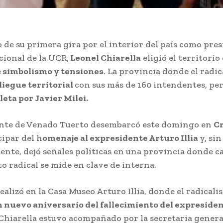
o de su primera gira por el interior del país como pre
ional de la UCR,
Leonel Chiarella
eligió el territorio
e
simbolismo y tensiones
. La provincia donde el radi
iegue territorial
con sus más de 160 intendentes, pe
leta por Javier Milei.
ente de Venado Tuerto desembarcó este domingo en
Cr
cipar del h
omenaje al expresidente Arturo Illia
y, sin
ente, dejó señales políticas en una provincia donde c
 radical se mide en clave de interna.
realizó en la Casa Museo Arturo Illia, donde el radical
 nuevo aniversario del fallecimiento del expreside
 Chiarella estuvo acompañado por la secretaria genera