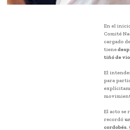
En el inici
Comité Nac
cargado d
tiene
despl
tiñó de vio
El intend
para parti
explícitam
movimiento
El acto se 
recordó
un
cordobés
.