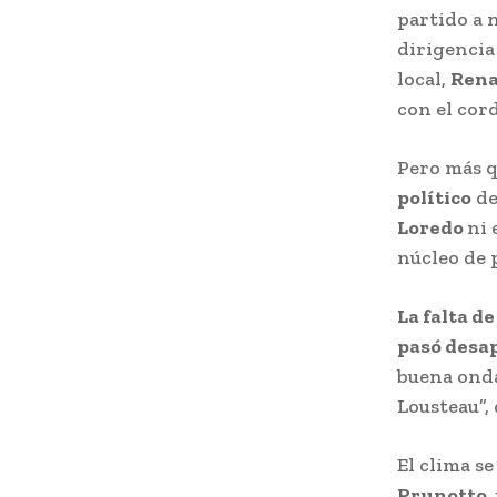
partido a 
dirigencia
local,
Rena
con el cord
Pero más q
político
de
Loredo
ni 
núcleo de 
La falta d
pasó desap
buena onda
Lousteau”,
El clima s
Prunotto
,