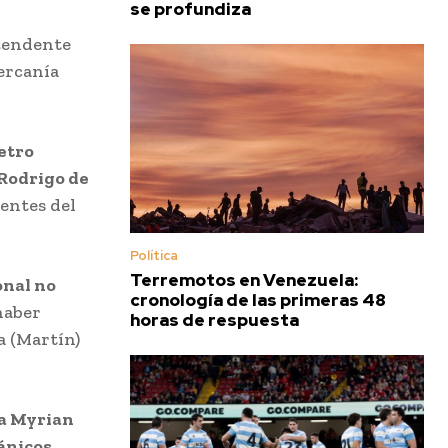
se profundiza
ntendente
cercanía
etro
Rodrigo de
rentes del
Política
Terremotos en Venezuela:
onal no
cronología de las primeras 48
haber
horas de respuesta
a (Martín)
a Myrian
ánicos,