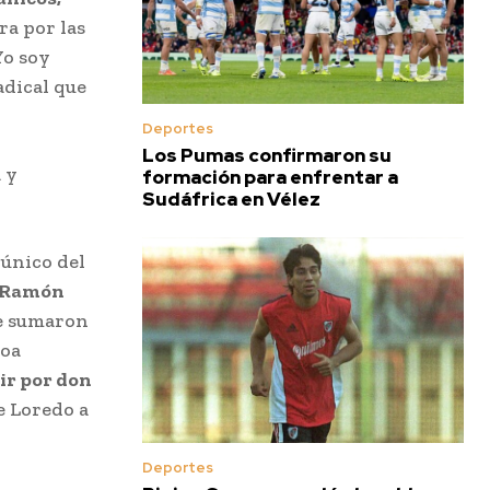
ra por las
Yo soy
adical que
Deportes
Los Pumas confirmaron su
 y
formación para enfrentar a
Sudáfrica en Vélez
único del
Ramón
se sumaron
roa
ir por don
De Loredo a
Deportes