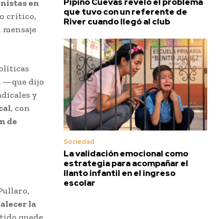
Pipino Cuevas reveló el problema
nistas en
que tuvo con un referente de
 crítico,
River cuando llegó al club
n mensaje
olíticas
a —que dijo
adicales y
cal
, con
an de
Sociedad
La validación emocional como
estrategia para acompañar el
llanto infantil en el ingreso
escolar
Pullaro,
alecer la
rtido quede