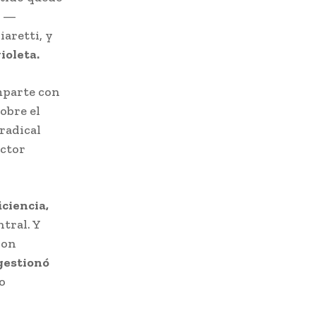
e —
aretti, y
ioleta.
parte con
obre el
 radical
actor
iciencia,
ntral. Y
con
gestionó
o