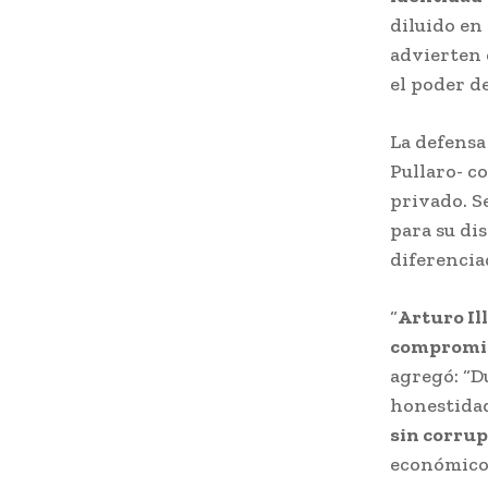
diluido en 
advierten 
el poder d
La defensa
Pullaro- co
privado. Se
para su di
diferencia
“
Arturo Il
compromis
agregó: “D
honestidad
sin corrup
económico,