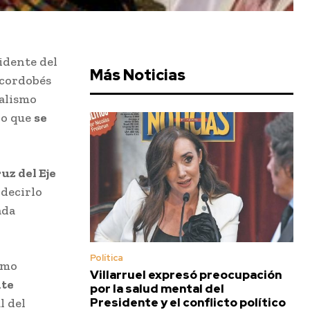
sidente del
Más Noticias
 cordobés
calismo
ro que
se
uz del Eje
 decirlo
ada
Política
ismo
Villarruel expresó preocupación
nte
por la salud mental del
Presidente y el conflicto político
l del