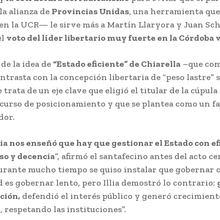
la alianza de
Provincias Unidas
, una herramienta qu
en la UCR— le sirve más a Martín Llaryora y Juan Schi
el
voto del líder libertario muy fuerte en la Córdoba v
 de la idea de
“Estado eficiente” de Chiarella
–que com
ntrasta con la concepción libertaria de “peso lastre” s
 trata de un eje clave que eligió el titular de la cúpula
scurso de posicionamiento y que se plantea como un f
dor.
lia nos enseñó que hay que gestionar el Estado con ef
o y decencia
”, afirmó el santafecino antes del acto ce
urante mucho tiempo se quiso instalar que gobernar 
 es gobernar lento, pero Illia demostró lo contrario:
ción,
defendió el interés público y generó crecimient
 respetando las instituciones”.