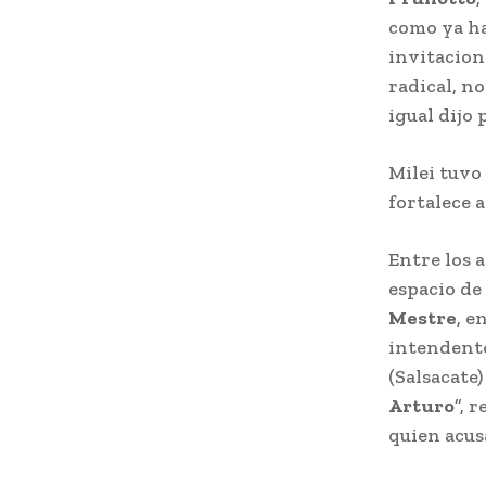
como ya ha
invitacion
radical, no
igual dijo 
Milei tuvo
fortalece 
Entre los a
espacio de
Mestre
, e
intendente
(Salsacate)
Arturo
”, 
quien acusa