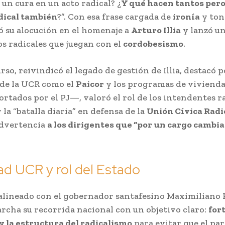
 un cura en un acto radical? ¿
Y qué hacen tantos pero
dical también
?”. Con esa frase cargada de
ironía
y tono
ó su alocución en el homenaje a
Arturo Illia
y lanzó u
os radicales que juegan con el
cordobesismo
.
rso, reivindicó el legado de gestión de Illia, destacó p
 de la UCR como el
Paicor
y los programas de viviend
ortados por el PJ—, valoró el rol de los intendentes r
 la “batalla diaria” en defensa de la
Unión Cívica Radi
advertencia
a los dirigentes que “por un cargo cambi
ad UCR y rol del Estado
 alineado con el gobernador santafesino Maximiliano 
rcha su recorrida nacional con un objetivo claro:
fort
y la estructura del radicalismo
para evitar que el pa