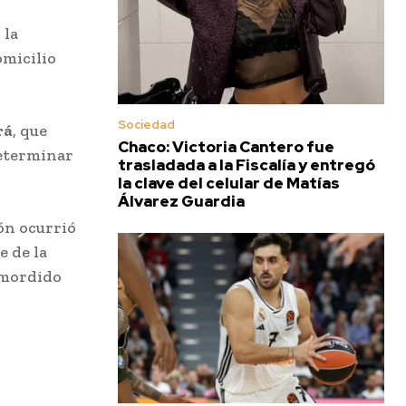
 la
omicilio
Sociedad
rá
, que
Chaco: Victoria Cantero fue
determinar
trasladada a la Fiscalía y entregó
la clave del celular de Matías
Álvarez Guardia
ión ocurrió
e de la
 mordido