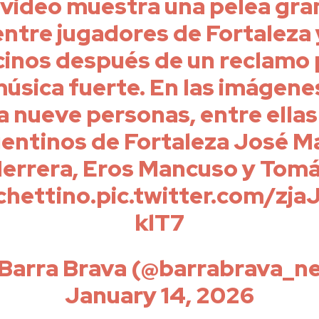
video muestra una pelea gr
entre jugadores de Fortaleza 
cinos después de un reclamo 
música fuerte. En las imágene
a nueve personas, entre ellas
entinos de Fortaleza José M
errera, Eros Mancuso y Tom
chettino.pic.twitter.com/zja
klT7
 Barra Brava (@barrabrava_ne
January 14, 2026