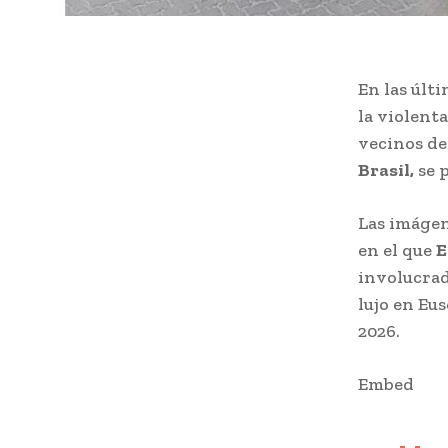
En las últ
la violent
vecinos de
Brasil,
se 
Las imágen
en el que
E
involucrad
lujo en Eu
2026.
Embed