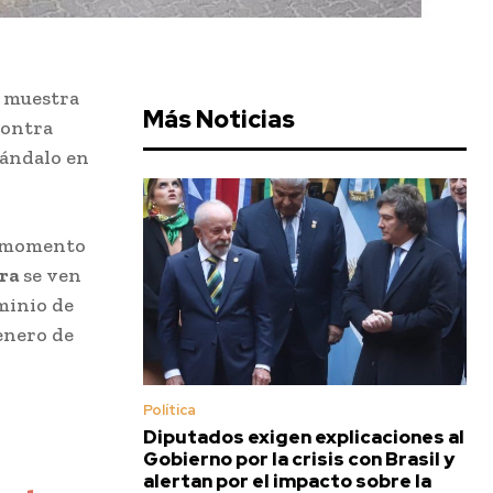
e muestra
Más Noticias
ontra
cándalo en
l momento
era
se ven
minio de
 enero de
Política
Diputados exigen explicaciones al
Gobierno por la crisis con Brasil y
alertan por el impacto sobre la