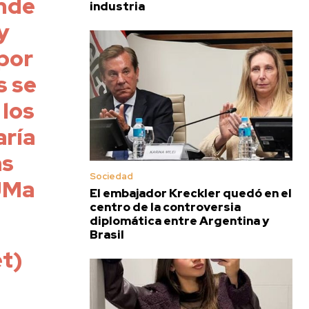
ande
industria
y
por
s se
 los
aría
ás
Sociedad
JMa
El embajador Kreckler quedó en el
centro de la controversia
diplomática entre Argentina y
Brasil
t)