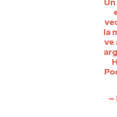
Un 
ve
la 
ve 
arg
H
Po
—