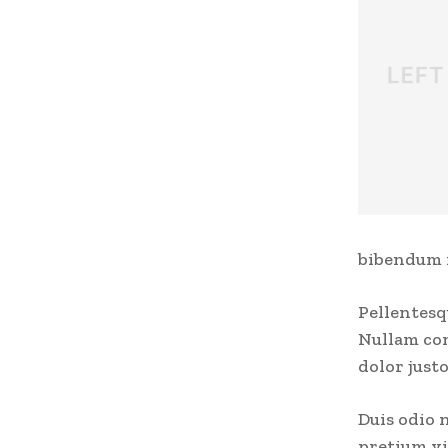
bibendum n
Pellentesq
Nullam con
dolor justo
Duis odio n
pretium vi