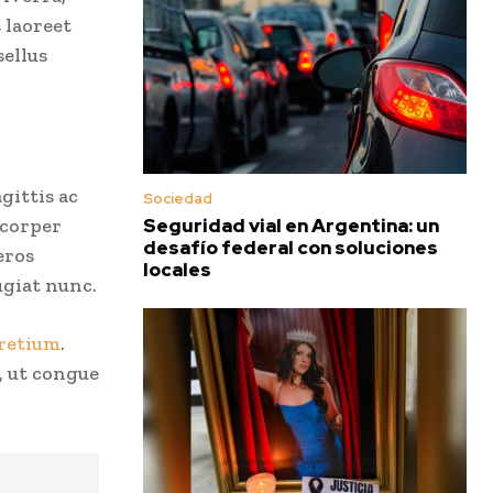
s laoreet
ellus
gittis ac
Sociedad
Seguridad vial en Argentina: un
mcorper
desafío federal con soluciones
eros
locales
ugiat nunc.
pretium
.
, ut congue