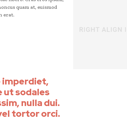
honcus quam at, euismod
n erat.
 imperdiet,
 ut sodales
sim, nulla dui.
el tortor orci.