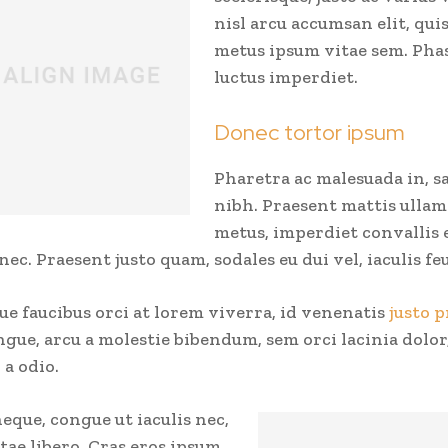
nisl arcu accumsan elit, qui
metus ipsum vitae sem. Phas
luctus imperdiet.
Donec tortor ipsum
Pharetra ac malesuada in, sa
nibh. Praesent mattis ulla
metus, imperdiet convallis 
ec. Praesent justo quam, sodales eu dui vel, iaculis fe
ue faucibus orci at lorem viverra, id venenatis
justo 
gue, arcu a molestie bibendum, sem orci lacinia dolor
 a odio.
eque, congue ut iaculis nec,
tae libero. Cras eros ipsum,