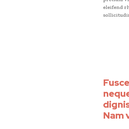
eleifend r
sollicitudi
Fusce
neque
dignis
Nam v