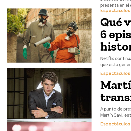
presenta en el e
Espectáculos
Qué v
6 epi
histo
Netflix continú
que está genera
Espectáculos
Martí
trans
A punto de pres
Martín Savi, est
Espectáculos