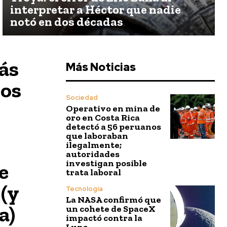
interpretar a Héctor que nadie
notó en dos décadas
ás
Más Noticias
los
Sociedad
Operativo en mina de
oro en Costa Rica
detectó a 56 peruanos
que laboraban
ilegalmente;
autoridades
investigan posible
e
trata laboral
 (y
Tecnología
La NASA confirmó que
a)
un cohete de SpaceX
impactó contra la
Luna