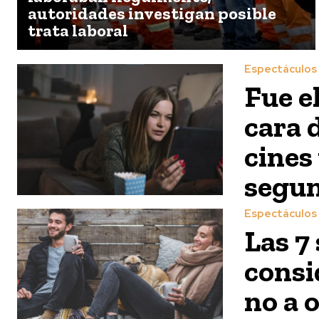
autoridades investigan posible
trata laboral
Espectáculos
Fue e
cara d
cines
segun
Espectáculos
Las 7
consi
no a 