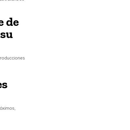
e de
 su
 producciones
es
róximos,