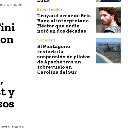
os no saben
Espectáculos
Troya: el error de Eric
Bana al interpretar a
ini
Héctor que nadie
notó en dos décadas
ron
Sociedad
El Pentágono
revierte la
suspensión de pilotos
de Apache tras un
sobrevuelo en
Carolina del Sur
,
st y
sos
straliana se