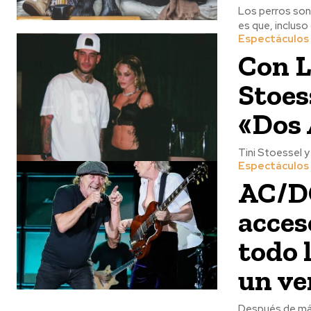
Los perros son
es que, incluso 
Espectáculos
Con L
Stoes
«Dos
Tini Stoessel y 
Espectáculos
AC/DC
acceso
todo 
un ve
Después de más 