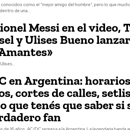
 conocidos como el “mejor amigo del hombre”, pero lo que much
dentro de una...
ionel Messi en el video, T
sel y Ulises Bueno lanza
 Amantes»
Ulises...
 en Argentina: horarios
s, cortes de calles, setli
lo que tenés que saber si 
rdadero fan
de 16 años, AC/DC regresa a la Argentina. La legendaria banda au