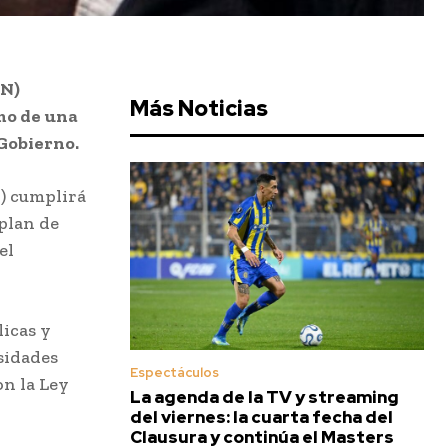
UN)
Más Noticias
amo de una
 Gobierno.
) cumplirá
plan de
el
licas y
rsidades
Espectáculos
on la Ley
La agenda de la TV y streaming
del viernes: la cuarta fecha del
Clausura y continúa el Masters