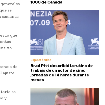
1000 de Canadá
 generales,
 que se
os semanas
formó que
centes
sitivo
Espectáculos
Brad Pitt describió la rutina de
sencia de
trabajo de un actor de cine:
l ajuste
jornadas de 14 horas durante
meses
tario es
io y