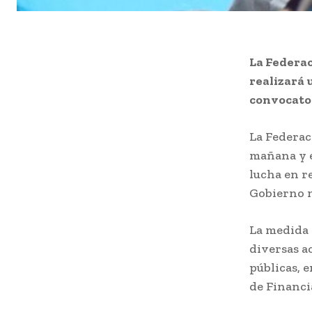
La Federa
realizará 
convocator
La Federac
mañana y e
lucha en re
Gobierno n
La medida 
diversas ac
públicas, 
de Financi