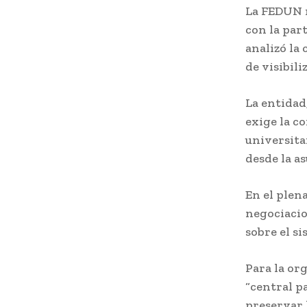
La FEDUN r
con la part
analizó la
de visibili
La entidad
exige la c
universita
desde la a
En el plen
negociacio
sobre el si
Para la or
“central p
preservar 