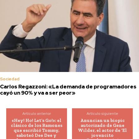
Sociedad
Carlos Regazzoni: «La demanda de programadores
cayó un 90% y va a ser peor»
Artículo anterior
Artículo siguiente
«Hey! Ho! Let’s Go!»: el
Anuncian un biopic
clásico de los Ramones
autorizado de Gene
que escribió Tommy,
Wilder, el actor de ‘El
saboteó Dee Dee y
jovencito