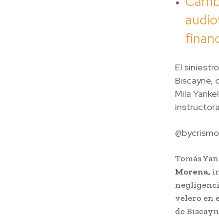
Cambi
audio
finan
El siniest
Biscayne, 
Mila Yanke
instructora
@bycrismo
Tomás Yank
Morena,
in
negligenci
velero en 
de Biscayn