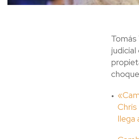
Tomás Y
judicia
propiet
choque 
«Cami
Chris
llega 