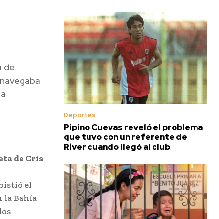
a
a de
e navegaba
na
Deportes
Pipino Cuevas reveló el problema
que tuvo con un referente de
River cuando llegó al club
eta de Cris
istió el
n la Bahía
dos