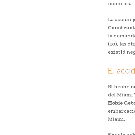
menores.
La acción 
Construct
la demanda
(10)
, las o
existió ne
El acci
El hecho o
del Miami 
Hobie Get
embarcació
Miami.