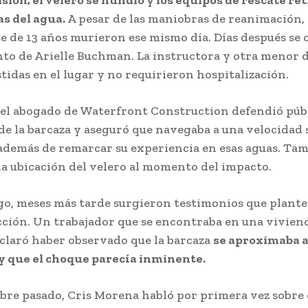
isión, el velero se hundió y los equipos de rescate re
as del agua.
A pesar de las maniobras de reanimación,
e de 13 años murieron ese mismo día. Días después se 
nto de Arielle Buchman. La instructora y otra menor d
stidas en el lugar y no requirieron hospitalización.
 el abogado de Waterfront Construction defendió pú
 de la barcaza y aseguró que navegaba a una velocidad
 además de remarcar su experiencia en esas aguas. Ta
la ubicación del velero al momento del impacto.
o, meses más tarde surgieron testimonios que plante
ción. Un trabajador que se encontraba en una viviend
eclaró haber observado que la barcaza
se aproximaba a
y que el choque parecía inminente.
re pasado, Cris Morena habló por primera vez sobre 