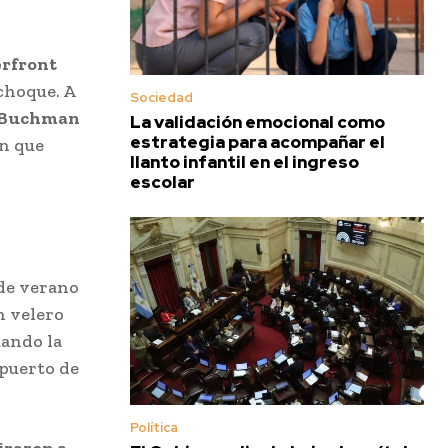
rfront
choque. A
Sociedad
” Buchman
La validación emocional como
estrategia para acompañar el
en que
llanto infantil en el ingreso
escolar
 de verano
n velero
uando la
 puerto de
Política