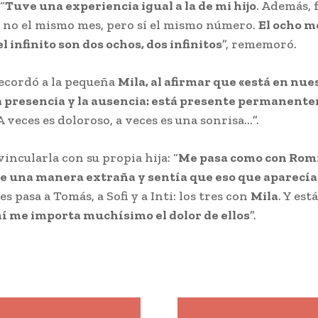
“
Tuve una experiencia igual a la de mi hijo
. Además, f
 no el mismo mes, pero sí el mismo número.
El ocho m
l infinito son dos ochos, dos infinitos
”, rememoró.
ecordó a la pequeña
Mila, al afirmar que «está en nue
a presencia y la ausencia: está presente permanent
A veces es doloroso, a veces es una sonrisa…”.
vincularla con su propia hija: “
Me pasa como con Romi
e una manera extraña y sentía que eso que aparecía 
s pasa a Tomás, a Sofi y a Inti: los tres con
Mila
. Y es
í me importa muchísimo el dolor de ellos
”.