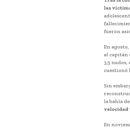
Tras la col
las víctim
adolescent
fallecimie
fueron asi
En agosto,
al capitán
3,5 nudos,
cuestionó 
Sin embarg
reconstruc
la bahía d
velocidad 
En noviemb