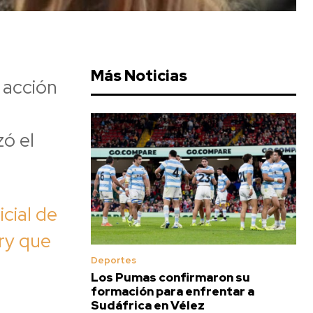
Más Noticias
 acción
zó el
cial de
ry que
Deportes
Los Pumas confirmaron su
formación para enfrentar a
Sudáfrica en Vélez