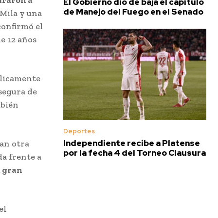
tiraron a
El Gobierno dio de baja el capítulo
de Manejo del Fuego en el Senado
 Mila y una
confirmó el
e 12 años
blicamente
 segura de
mbién
Deportes
Independiente recibe a Platense
an otra
por la fecha 4 del Torneo Clausura
a frente a
 gran
el