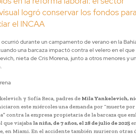
os en la reforma laboral: el sector
visual logró conservar los fondos par
ciar el INCAA
ro ocurrió durante un campamento de verano en la Bahí
cuando una barcaza impactó contra el velero en el qu
levich, nieta de Cris Morena, junto a otros menores y u
.
rena
elevich y Sofía Reca, padres de
Mila Yankelevich, ni
iciaron este miércoles una demanda por “muerte por
a” contra la empresa propietaria de la barcaza que emb
el que viajaba
la niña, de 7 años, el 28 de julio de 2025
e
e, en Miami. En el accidente también murieron otras 