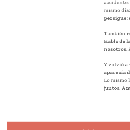
accidente: 
mismo día:
persigue: e
También r
Hablo de l
nosotros.
Y volvió a 
aparecía d
Lo mismo le
juntos.
A m