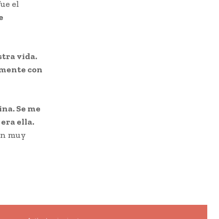
ue el
e
stra vida.
emente con
na. Se me
era ella.
tán muy